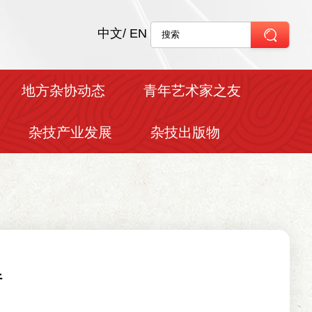
中文
/
EN
地方杂协动态
青年艺术家之友
杂技产业发展
杂技出版物
行