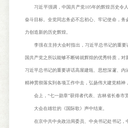
习近平强调，中国共产党105年的辉煌历史令人
奋斗目标。全党同志务必不忘初心、牢记使命，务
力创造新的历史辉煌。
李强在主持大会时指出，习近平总书记的重要讲话
国共产党之所以能够不断铸就辉煌的优秀特质，对
习近平总书记的重要讲话高屋建瓴、思想深邃、内
精神贯彻落实到各项工作中去，弘扬伟大建党精神
会上，“七一勋章”获得者代表、吉林省长春市宽
大会在雄壮的《国际歌》声中结束。
在京中共中央政治局委员、中央书记处书记，中