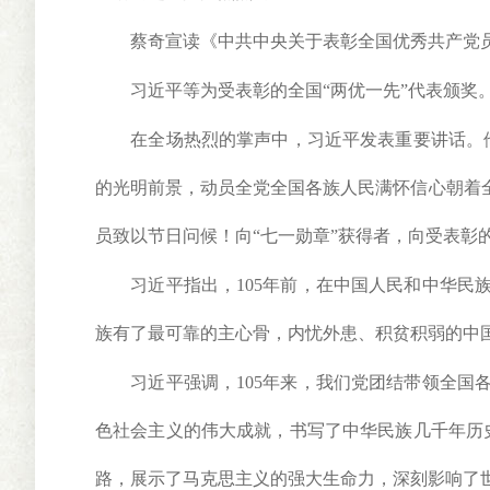
蔡奇宣读《中共中央关于表彰全国优秀共产党员
习近平等为受表彰的全国“两优一先”代表颁奖
在全场热烈的掌声中，习近平发表重要讲话。他表
的光明前景，动员全党全国各族人民满怀信心朝着
员致以节日问候！向“七一勋章”获得者，向受表彰
习近平指出，105年前，在中国人民和中华民族
族有了最可靠的主心骨，内忧外患、积贫积弱的中
习近平强调，105年来，我们党团结带领全国各
色社会主义的伟大成就，书写了中华民族几千年历
路，展示了马克思主义的强大生命力，深刻影响了