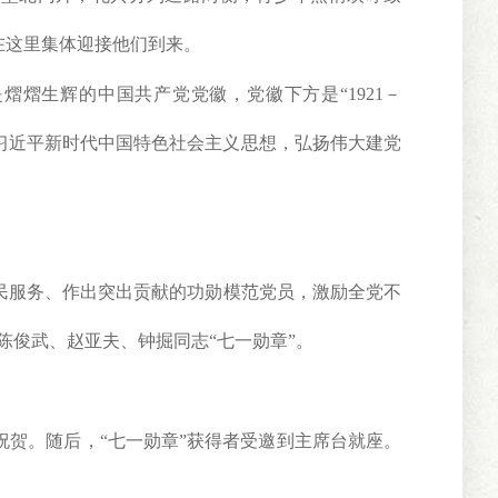
在这里集体迎接他们到来。
熠生辉的中国共产党党徽，党徽下方是“1921－
彻习近平新时代中国特色社会主义思想，弘扬伟大建党
民服务、作出突出贡献的功勋模范党员，激励全党不
陈俊武、赵亚夫、钟掘同志“七一勋章”。
贺。随后，“七一勋章”获得者受邀到主席台就座。