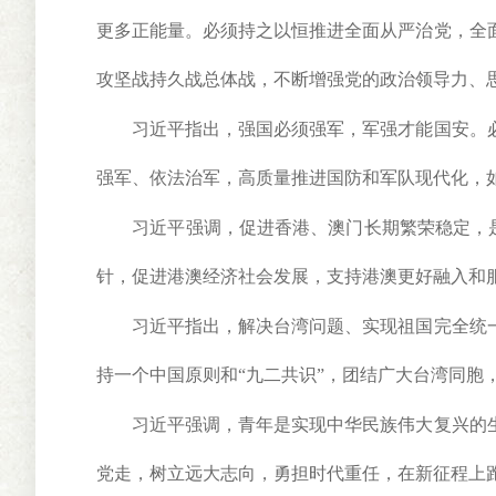
更多正能量。必须持之以恒推进全面从严治党，全
攻坚战持久战总体战，不断增强党的政治领导力、
习近平指出，强国必须强军，军强才能国安。必
强军、依法治军，高质量推进国防和军队现代化，
习近平强调，促进香港、澳门长期繁荣稳定，是中
针，促进港澳经济社会发展，支持港澳更好融入和
习近平指出，解决台湾问题、实现祖国完全统一
持一个中国原则和“九二共识”，团结广大台湾同胞
习近平强调，青年是实现中华民族伟大复兴的生
党走，树立远大志向，勇担时代重任，在新征程上