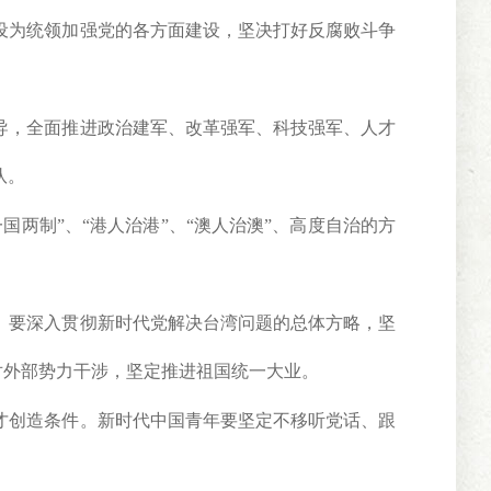
设为统领加强党的各方面建设，坚决打好反腐败斗争
，全面推进政治建军、改革强军、科技强军、人才
队。
制”、“港人治港”、“澳人治澳”、高度自治的方
要深入贯彻新时代党解决台湾问题的总体方略，坚
对外部势力干涉，坚定推进祖国统一大业。
创造条件。新时代中国青年要坚定不移听党话、跟