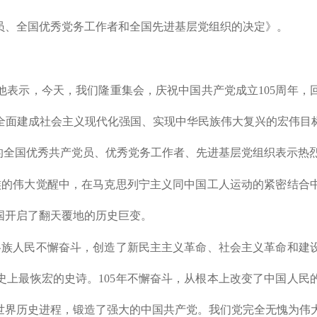
、全国优秀党务工作者和全国先进基层党组织的决定》。
。
示，今天，我们隆重集会，庆祝中国共产党成立105周年，
全面建成社会主义现代化强国、实现中华民族伟大复兴的宏伟目
的全国优秀共产党员、优秀党务工作者、先进基层党组织表示热
的伟大觉醒中，在马克思列宁主义同中国工人运动的紧密结合
国开启了翻天覆地的历史巨变。
族人民不懈奋斗，创造了新民主主义革命、社会主义革命和建
史上最恢宏的史诗。105年不懈奋斗，从根本上改变了中国人民
世界历史进程，锻造了强大的中国共产党。我们党完全无愧为伟