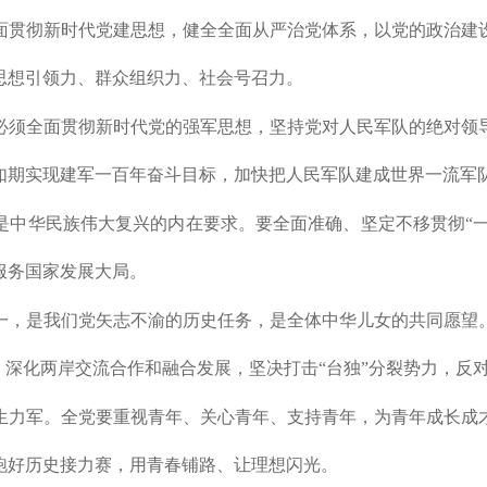
面贯彻新时代党建思想，健全全面从严治党体系，以党的政治建
思想引领力、群众组织力、社会号召力。
须全面贯彻新时代党的强军思想，坚持党对人民军队的绝对领导
如期实现建军一百年奋斗目标，加快把人民军队建成世界一流军
华民族伟大复兴的内在要求。要全面准确、坚定不移贯彻“一国两
服务国家发展大局。
，是我们党矢志不渝的历史任务，是全体中华儿女的共同愿望。
，深化两岸交流合作和融合发展，坚决打击“台独”分裂势力，反
力军。全党要重视青年、关心青年、支持青年，为青年成长成才
跑好历史接力赛，用青春铺路、让理想闪光。