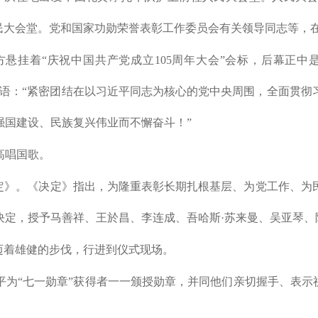
人民大会堂。党和国家功勋荣誉表彰工作委员会有关领导同志等，
着“庆祝中国共产党成立105周年大会”会标，后幕正中是熠
挂着标语：“紧密团结在以习近平同志为核心的党中央周围，全面贯
强国建设、民族复兴伟业而不懈奋斗！”
高唱国歌。
》。《决定》指出，为隆重表彰长期扎根基层、为党工作、为
定，授予马善祥、王於昌、李连成、吾哈斯·苏来曼、吴亚琴、
迈着雄健的步伐，行进到仪式现场。
“七一勋章”获得者一一颁授勋章，并同他们亲切握手、表示祝