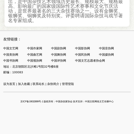
出，是中国杂技艺术领域历史最长、规模最大、规格最
高、影响最广的国家级国际性艺术赛事和文化节庆活
动，是世界最著名的三大杂技赛场之一。设有金狮奖、
银狮奖、铜狮奖及特别奖。评委聘请国际杂技马戏节著
名专家组成。
友情链接：
中国文艺网
中国作家网
中国剧协网
中国影协网
中国音协网
中国美协网
中国曲艺网
中国舞协网
中国民协网
中国摄协网
中国书协网
中国视协网
中国评协网
中国文艺志愿者协会网
地址：北京朝阳区北沙滩1号院32号楼B座
邮编：100083
设为首页
|
加入收藏
|
联系站长
|
杂协简介
|
管理登陆
京ICP备19032899号-1
版权所有：中国杂技家协会 技术支持：中国文联网络文艺传播中心