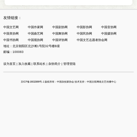
友情链接：
中国文艺网
中国作家网
中国剧协网
中国影协网
中国音协网
中国美协网
中国曲艺网
中国舞协网
中国民协网
中国摄协网
中国书协网
中国视协网
中国评协网
中国文艺志愿者协会网
地址：北京朝阳区北沙滩1号院32号楼B座
邮编：100083
设为首页
|
加入收藏
|
联系站长
|
杂协简介
|
管理登陆
京ICP备19032899号-1
版权所有：中国杂技家协会 技术支持：中国文联网络文艺传播中心